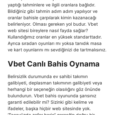
yaptığı tahminlere ve ilgili oranlara bağlıdır.
Bildiğiniz gibi tahmin adım adım yapılıyor ve
oranlar bahisle çarpılarak kimin kazanacağı
belirleniyor. Olması gereken yol budur. Vbet
web sitesi bireylere nasıl fayda sağlar?
Kullandığımız oranlar en yüksek standarttadır.
Ayrıca sıradan oyunları mı yoksa tanıdık masa
ve kart oyunlarını mı sevdiğinizi de tartmalısınız.
Vbet Canlı Bahis Oynama
Belirsizlik durumunda ev sahibi takımın
galibiyeti, deplasman takımının galibiyeti veya
herhangi bir seçeneğin olasılığını göz önünde
bulundurun. Vbet bahis oyununda şansınız
garanti edilebilir mi? Sizinki gibi kelime ve
ifadeler, başka hiçbir web sitesinde yok.