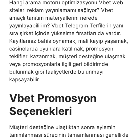
Hangi arama motoru optimizasyonu Vbet web
siteleri reklam yayınlamamı sağlıyor? Vbet
amaçlı tanıtım materyallerini nerede
yayınlayabilirim? Vbet Telegram Terfilerin yanı
sıra şirket içinde yükselme fırsatları da vardır.
Kayıtlarınız bahis oynamak, mali kayıp yaşamak,
casinolarda oyunlara katılmak, promosyon
teklifleri kazanmak, müşteri desteğine ulaşmak
veya promosyonlarla ilgili geri bildirimde
bulunmak gibi faaliyetlerde bulunmayı
kapsayabilir.
Vbet Promosyon
Seçenekleri
Müşteri desteğine ulaştıktan sonra eylemin
tanımlanması sürecinin tamamlanması genellikle