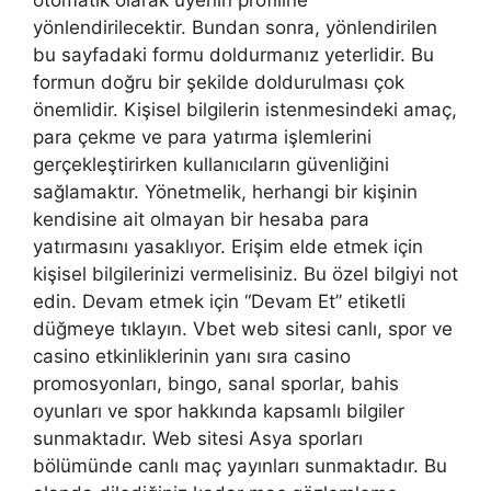
otomatik olarak üyenin profiline
yönlendirilecektir. Bundan sonra, yönlendirilen
bu sayfadaki formu doldurmanız yeterlidir. Bu
formun doğru bir şekilde doldurulması çok
önemlidir. Kişisel bilgilerin istenmesindeki amaç,
para çekme ve para yatırma işlemlerini
gerçekleştirirken kullanıcıların güvenliğini
sağlamaktır. Yönetmelik, herhangi bir kişinin
kendisine ait olmayan bir hesaba para
yatırmasını yasaklıyor. Erişim elde etmek için
kişisel bilgilerinizi vermelisiniz. Bu özel bilgiyi not
edin. Devam etmek için “Devam Et” etiketli
düğmeye tıklayın. Vbet web sitesi canlı, spor ve
casino etkinliklerinin yanı sıra casino
promosyonları, bingo, sanal sporlar, bahis
oyunları ve spor hakkında kapsamlı bilgiler
sunmaktadır. Web sitesi Asya sporları
bölümünde canlı maç yayınları sunmaktadır. Bu