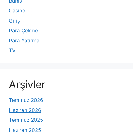
Bahis
Casino
Giriş
Para Çekme
Para Yatırma
TV
Arşivler
Temmuz 2026
Haziran 2026
Temmuz 2025
Haziran 2025