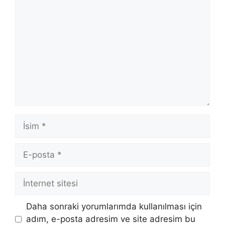
Yorum
İsim
E-
posta
İnternet
sitesi
Daha sonraki yorumlarımda kullanılması için
adım, e-posta adresim ve site adresim bu