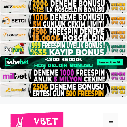
İçeriğe
atla
Menü