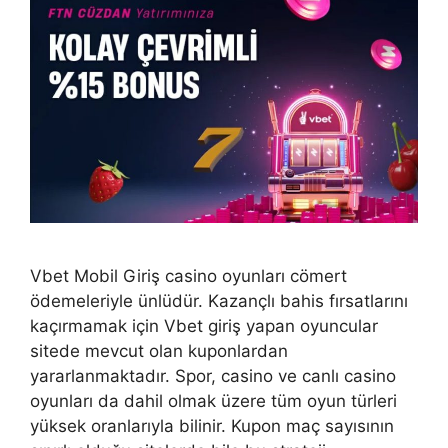
Vbet Mobil Giriş casino oyunları cömert
ödemeleriyle ünlüdür. Kazançlı bahis fırsatlarını
kaçırmamak için Vbet giriş yapan oyuncular
sitede mevcut olan kuponlardan
yararlanmaktadır. Spor, casino ve canlı casino
oyunları da dahil olmak üzere tüm oyun türleri
yüksek oranlarıyla bilinir. Kupon maç sayısının