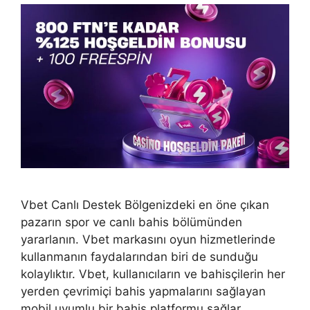
Vbet Canlı Destek Bölgenizdeki en öne çıkan
pazarın spor ve canlı bahis bölümünden
yararlanın. Vbet markasını oyun hizmetlerinde
kullanmanın faydalarından biri de sunduğu
kolaylıktır. Vbet, kullanıcıların ve bahisçilerin her
yerden çevrimiçi bahis yapmalarını sağlayan
mobil uyumlu bir bahis platformu sağlar.