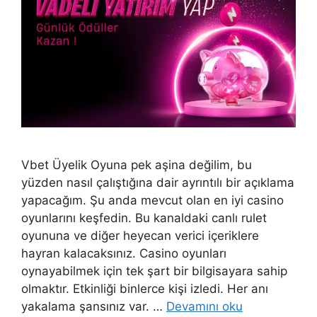
Vbet Üyelik Oyuna pek aşina değilim, bu
yüzden nasıl çalıştığına dair ayrıntılı bir açıklama
yapacağım. Şu anda mevcut olan en iyi casino
oyunlarını keşfedin. Bu kanaldaki canlı rulet
oyununa ve diğer heyecan verici içeriklere
hayran kalacaksınız. Casino oyunları
oynayabilmek için tek şart bir bilgisayara sahip
olmaktır. Etkinliği binlerce kişi izledi. Her anı
yakalama şansınız var. …
Devamını oku