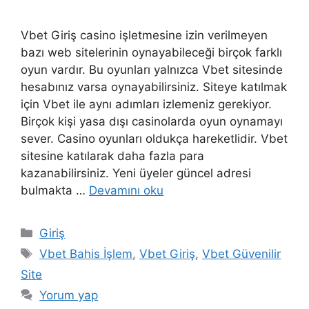
Vbet Giriş casino işletmesine izin verilmeyen
bazı web sitelerinin oynayabileceği birçok farklı
oyun vardır. Bu oyunları yalnızca Vbet sitesinde
hesabınız varsa oynayabilirsiniz. Siteye katılmak
için Vbet ile aynı adımları izlemeniz gerekiyor.
Birçok kişi yasa dışı casinolarda oyun oynamayı
sever. Casino oyunları oldukça hareketlidir. Vbet
sitesine katılarak daha fazla para
kazanabilirsiniz. Yeni üyeler güncel adresi
bulmakta …
Devamını oku
Kategoriler
Giriş
Etiketler
Vbet Bahis İşlem
,
Vbet Giriş
,
Vbet Güvenilir
Site
Yorum yap