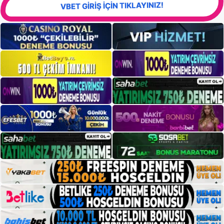
VBET GİRİŞ İÇİN TIKLAYINIZ!