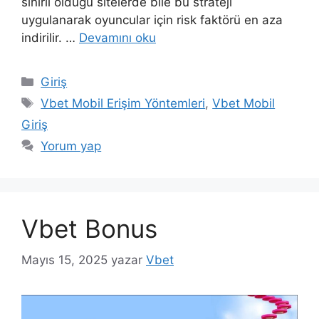
sınırlı olduğu sitelerde bile bu strateji
uygulanarak oyuncular için risk faktörü en aza
indirilir. …
Devamını oku
Kategoriler
Giriş
Etiketler
Vbet Mobil Erişim Yöntemleri
,
Vbet Mobil
Giriş
Yorum yap
Vbet Bonus
Mayıs 15, 2025
yazar
Vbet