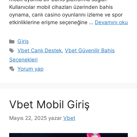
Kullanıcılar mobil cihazları üzerinden bahis
oynama, canlı casino oyunlarını izleme ve spor
etkinliklerine erişme seçeneğine …
Devamını oku
Kategoriler
Giriş
Etiketler
Vbet Canlı Destek
,
Vbet Güvenilir Bahis
Seçenekleri
Yorum yap
Vbet Mobil Giriş
Mayıs 22, 2025
yazar
Vbet