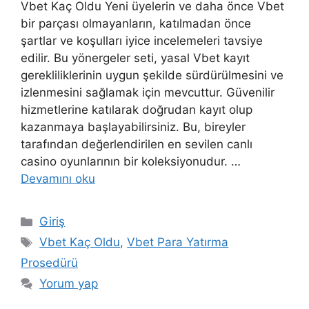
Vbet Kaç Oldu Yeni üyelerin ve daha önce Vbet
bir parçası olmayanların, katılmadan önce
şartlar ve koşulları iyice incelemeleri tavsiye
edilir. Bu yönergeler seti, yasal Vbet kayıt
gerekliliklerinin uygun şekilde sürdürülmesini ve
izlenmesini sağlamak için mevcuttur. Güvenilir
hizmetlerine katılarak doğrudan kayıt olup
kazanmaya başlayabilirsiniz. Bu, bireyler
tarafından değerlendirilen en sevilen canlı
casino oyunlarının bir koleksiyonudur. …
Devamını oku
Kategoriler
Giriş
Etiketler
Vbet Kaç Oldu
,
Vbet Para Yatırma
Prosedürü
Yorum yap