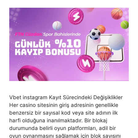
Vbet instagram Kayıt Sürecindeki Değişiklikler
Her casino sitesinin giriş adresinin genellikle
benzersiz bir sayısal kod veya site adının ilk
harfi olduğuna inanılmaktadır. Bir blokaj
durumunda belirli oyun platformları, adil bir
oyun oynanmasını sağlamak için blok sayısını