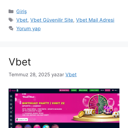
Kategoriler
Giriş
Etiketler
Vbet
,
Vbet Güvenilir Site
,
Vbet Mail Adresi
Yorum yap
Vbet
Temmuz 28, 2025
yazar
Vbet