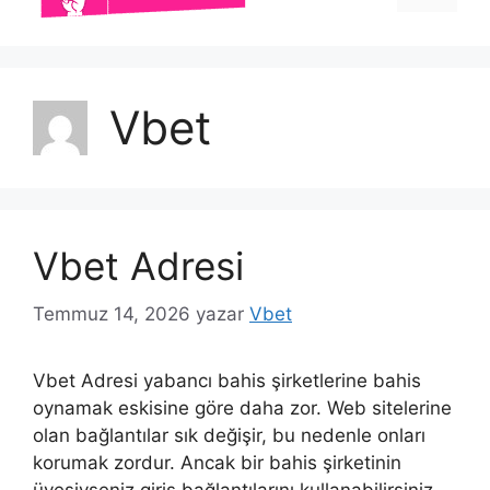
Vbet
Vbet Adresi
Temmuz 14, 2026
yazar
Vbet
Vbet Adresi yabancı bahis şirketlerine bahis
oynamak eskisine göre daha zor. Web sitelerine
olan bağlantılar sık değişir, bu nedenle onları
korumak zordur. Ancak bir bahis şirketinin