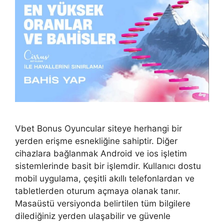
Vbet Bonus Oyuncular siteye herhangi bir
yerden erişme esnekliğine sahiptir. Diğer
cihazlara bağlanmak Android ve ios işletim
sistemlerinde basit bir işlemdir. Kullanıcı dostu
mobil uygulama, çeşitli akıllı telefonlardan ve
tabletlerden oturum açmaya olanak tanır.
Masaüstü versiyonda belirtilen tüm bilgilere
dilediğiniz yerden ulaşabilir ve güvenle