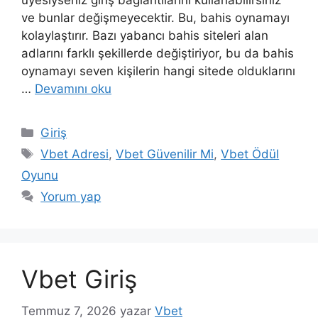
üyesiyseniz giriş bağlantılarını kullanabilirsiniz
ve bunlar değişmeyecektir. Bu, bahis oynamayı
kolaylaştırır. Bazı yabancı bahis siteleri alan
adlarını farklı şekillerde değiştiriyor, bu da bahis
oynamayı seven kişilerin hangi sitede olduklarını
…
Devamını oku
Kategoriler
Giriş
Etiketler
Vbet Adresi
,
Vbet Güvenilir Mi
,
Vbet Ödül
Oyunu
Yorum yap
Vbet Giriş
Temmuz 7, 2026
yazar
Vbet