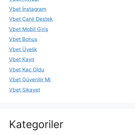
Vbet İnstagram
Vbet Canlı Destek
Vbet Mobil Giriş
Vbet Bonus
Vbet Üyelik
Vbet Kayıt
Vbet Kaç Oldu
Vbet Güvenilir Mi
Vbet Şikayet
Kategoriler