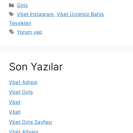
Kategoriler
Giriş
Etiketler
Vbet İnstagram
,
Vbet Ücretsiz Bahis
Teşvikleri
Yorum yap
Son Yazılar
Vbet Adresi
Vbet Giriş
Vbet
Vbet
Vbet Giriş Sayfası
Vbet Altyapı