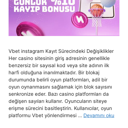
Vbet instagram Kayıt Sürecindeki Değişiklikler
Her casino sitesinin giriş adresinin genellikle
benzersiz bir sayısal kod veya site adının ilk
harfi olduğuna inanılmaktadır. Bir blokaj
durumunda belirli oyun platformları, adil bir
oyun oynanmasını sağlamak için blok sayısını
senkronize eder. Bazı casino platformları da
değişen sayıları kullanır. Oyuncuların siteye
erişme sürecini basitleştirin. Kullanıcılar, oyun
platformu Vbet yönlendirmesi …
Devamını oku