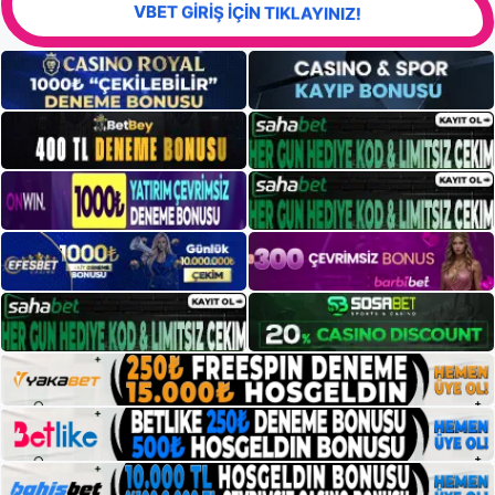
VBET GİRİŞ İÇİN TIKLAYINIZ!