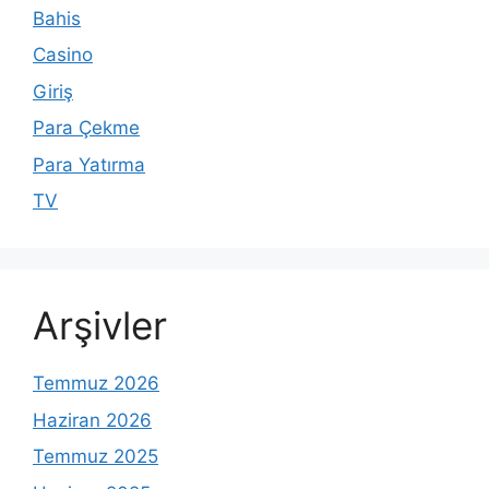
Bahis
Casino
Giriş
Para Çekme
Para Yatırma
TV
Arşivler
Temmuz 2026
Haziran 2026
Temmuz 2025