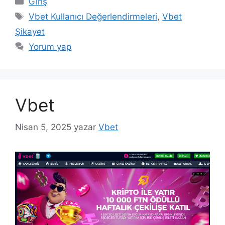
Giriş
Etiketler
Vbet Kullanıcı Değerlendirmeleri
,
Vbet
Şikayet
Yorum yap
Vbet
Nisan 5, 2025
yazar
Vbet