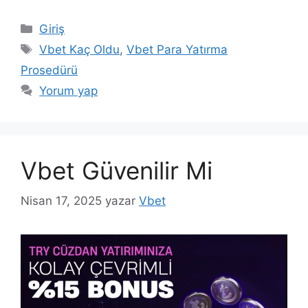
Kategoriler
Giriş
Etiketler
Vbet Kaç Oldu
,
Vbet Para Yatırma
Prosedürü
Yorum yap
Vbet Güvenilir Mi
Nisan 17, 2025
yazar
Vbet