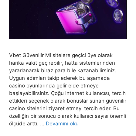
Vbet Güvenilir Mi sitelere geçici üye olarak
harika vakit geçirebilir, hatta sistemlerinden
yararlanarak biraz para bile kazanabilirsiniz.
Uygun adımları takip ederek bu aşamada
casino oyunlarında gelir elde etmeye
başlayabilirsiniz. Çoğu internet kullanıcısı, tercih
ettikleri seçenek olarak bonuslar sunan güvenilir
casino sitelerini ziyaret etmeyi tercih eder. Bu
özelliğin bir sonucu olarak kullanıcı sayısı önemli
ölçüde arttı. …
Devamını oku