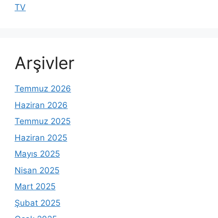
TV
Arşivler
Temmuz 2026
Haziran 2026
Temmuz 2025
Haziran 2025
Mayıs 2025
Nisan 2025
Mart 2025
Şubat 2025