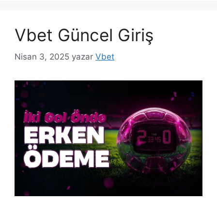
Vbet Güncel Giriş
Nisan 3, 2025
yazar
Vbet