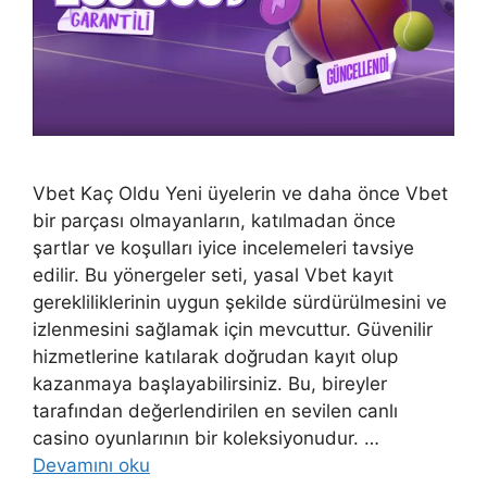
Vbet Kaç Oldu Yeni üyelerin ve daha önce Vbet
bir parçası olmayanların, katılmadan önce
şartlar ve koşulları iyice incelemeleri tavsiye
edilir. Bu yönergeler seti, yasal Vbet kayıt
gerekliliklerinin uygun şekilde sürdürülmesini ve
izlenmesini sağlamak için mevcuttur. Güvenilir
hizmetlerine katılarak doğrudan kayıt olup
kazanmaya başlayabilirsiniz. Bu, bireyler
tarafından değerlendirilen en sevilen canlı
casino oyunlarının bir koleksiyonudur. …
Devamını oku