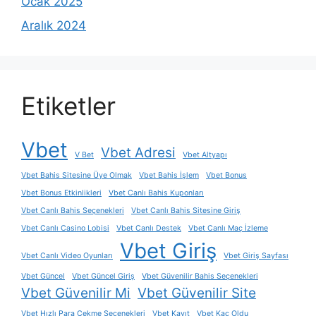
Ocak 2025
Aralık 2024
Etiketler
Vbet
Vbet Adresi
V Bet
Vbet Altyapı
Vbet Bahis Sitesine Üye Olmak
Vbet Bahis İşlem
Vbet Bonus
Vbet Bonus Etkinlikleri
Vbet Canlı Bahis Kuponları
Vbet Canlı Bahis Seçenekleri
Vbet Canlı Bahis Sitesine Giriş
Vbet Canlı Casino Lobisi
Vbet Canlı Destek
Vbet Canlı Maç İzleme
Vbet Giriş
Vbet Canlı Video Oyunları
Vbet Giriş Sayfası
Vbet Güncel
Vbet Güncel Giriş
Vbet Güvenilir Bahis Seçenekleri
Vbet Güvenilir Mi
Vbet Güvenilir Site
Vbet Hızlı Para Çekme Seçenekleri
Vbet Kayıt
Vbet Kaç Oldu