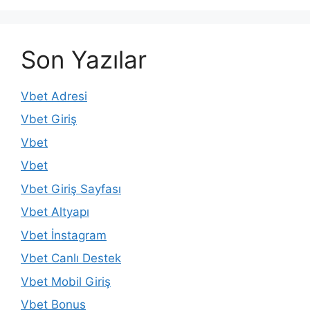
Son Yazılar
Vbet Adresi
Vbet Giriş
Vbet
Vbet
Vbet Giriş Sayfası
Vbet Altyapı
Vbet İnstagram
Vbet Canlı Destek
Vbet Mobil Giriş
Vbet Bonus