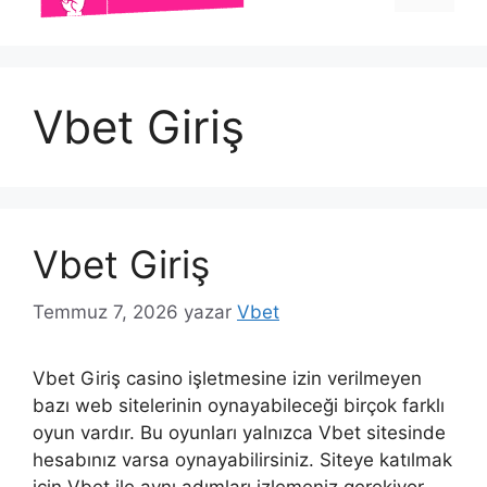
Vbet Giriş
Vbet Giriş
Temmuz 7, 2026
yazar
Vbet
Vbet Giriş casino işletmesine izin verilmeyen
bazı web sitelerinin oynayabileceği birçok farklı
oyun vardır. Bu oyunları yalnızca Vbet sitesinde
hesabınız varsa oynayabilirsiniz. Siteye katılmak