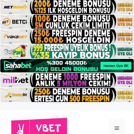
İçeriğe
atla
Menü