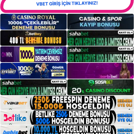
VBET GİRİŞ İÇİN TIKLAYINIZ!