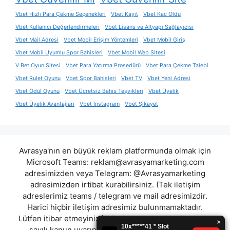
Vbet Hızlı Para Çekme Seçenekleri
Vbet Kayıt
Vbet Kaç Oldu
Vbet Kullanıcı Değerlendirmeleri
Vbet Lisans ve Altyapı Sağlayıcısı
Vbet Mail Adresi
Vbet Mobil Erişim Yöntemleri
Vbet Mobil Giriş
Vbet Mobil Uyumlu Spor Bahisleri
Vbet Mobil Web Sitesi
V Bet Oyun Sitesi
Vbet Para Yatırma Prosedürü
Vbet Para Çekme Talebi
Vbet Rulet Oyunu
Vbet Spor Bahisleri
Vbet TV
Vbet Yeni Adresi
Vbet Ödül Oyunu
Vbet Ücretsiz Bahis Teşvikleri
Vbet Üyelik
Vbet Üyelik Avantajları
Vbet İnstagram
Vbet Şikayet
Avrasya'nın en büyük reklam platformunda olmak için
Microsoft Teams:
reklam@avrasyamarketing.com
adresimizden veya Telegram: @Avrasyamarketing
adresimizden irtibat kurabilirsiniz. (Tek iletişim
adreslerimiz teams / telegram ve mail adresimizdir.
Harici hiçbir iletişim adresimiz bulunmamaktadır.
Lütfen itibar etmeyiniz.) Türkiye yasalarına göre 7258
sayılı kanun uyarınca yasa dışı bahis oynamanın