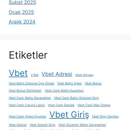
Şubat 2025
Ocak 2025
Aralık 2024
Etiketler
Vbet
Vbet Adresi
V Bet
Vbet Altyapı
Vbet Bahis Sitesine Üye Olmak
Vbet Bahis İşlem
Vbet Bonus
Vbet Bonus Etkinlikleri
Vbet Canlı Bahis Kuponları
Vbet Canlı Bahis Seçenekleri
Vbet Canlı Bahis Sitesine Giriş
Vbet Canlı Casino Lobisi
Vbet Canlı Destek
Vbet Canlı Maç İzleme
Vbet Giriş
Vbet Canlı Video Oyunları
Vbet Giriş Sayfası
Vbet Güncel
Vbet Güncel Giriş
Vbet Güvenilir Bahis Seçenekleri