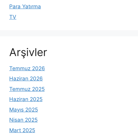
Para Yatırma
TV
Arşivler
Temmuz 2026
Haziran 2026
Temmuz 2025
Haziran 2025
Mayıs 2025
Nisan 2025
Mart 2025