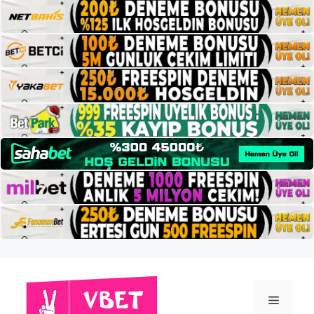
İçeriğe
atla
Menü