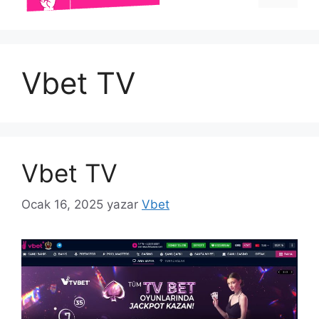
Vbet TV
Vbet TV
Ocak 16, 2025
yazar
Vbet