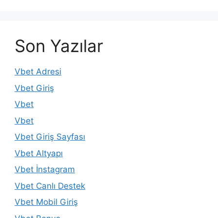
Son Yazılar
Vbet Adresi
Vbet Giriş
Vbet
Vbet
Vbet Giriş Sayfası
Vbet Altyapı
Vbet İnstagram
Vbet Canlı Destek
Vbet Mobil Giriş