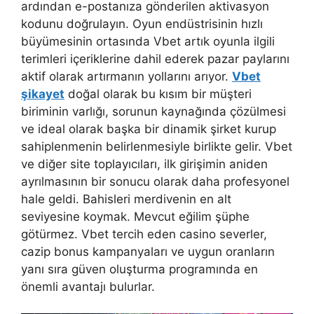
ardından e-postanıza gönderilen aktivasyon
kodunu doğrulayın. Oyun endüstrisinin hızlı
büyümesinin ortasında Vbet artık oyunla ilgili
terimleri içeriklerine dahil ederek pazar paylarını
aktif olarak artırmanın yollarını arıyor.
Vbet
şikayet
doğal olarak bu kısım bir müşteri
biriminin varlığı, sorunun kaynağında çözülmesi
ve ideal olarak başka bir dinamik şirket kurup
sahiplenmenin belirlenmesiyle birlikte gelir. Vbet
ve diğer site toplayıcıları, ilk girişimin aniden
ayrılmasının bir sonucu olarak daha profesyonel
hale geldi. Bahisleri merdivenin en alt
seviyesine koymak. Mevcut eğilim şüphe
götürmez. Vbet tercih eden casino severler,
cazip bonus kampanyaları ve uygun oranların
yanı sıra güven oluşturma programında en
önemli avantajı bulurlar.