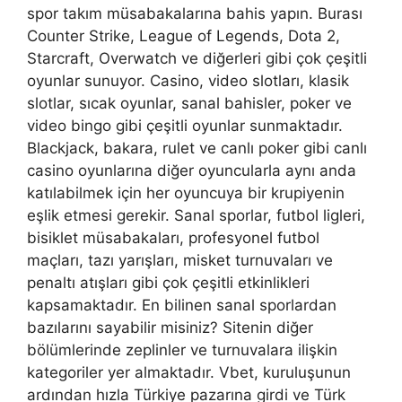
spor takım müsabakalarına bahis yapın. Burası
Counter Strike, League of Legends, Dota 2,
Starcraft, Overwatch ve diğerleri gibi çok çeşitli
oyunlar sunuyor. Casino, video slotları, klasik
slotlar, sıcak oyunlar, sanal bahisler, poker ve
video bingo gibi çeşitli oyunlar sunmaktadır.
Blackjack, bakara, rulet ve canlı poker gibi canlı
casino oyunlarına diğer oyuncularla aynı anda
katılabilmek için her oyuncuya bir krupiyenin
eşlik etmesi gerekir. Sanal sporlar, futbol ligleri,
bisiklet müsabakaları, profesyonel futbol
maçları, tazı yarışları, misket turnuvaları ve
penaltı atışları gibi çok çeşitli etkinlikleri
kapsamaktadır. En bilinen sanal sporlardan
bazılarını sayabilir misiniz? Sitenin diğer
bölümlerinde zeplinler ve turnuvalara ilişkin
kategoriler yer almaktadır. Vbet, kuruluşunun
ardından hızla Türkiye pazarına girdi ve Türk