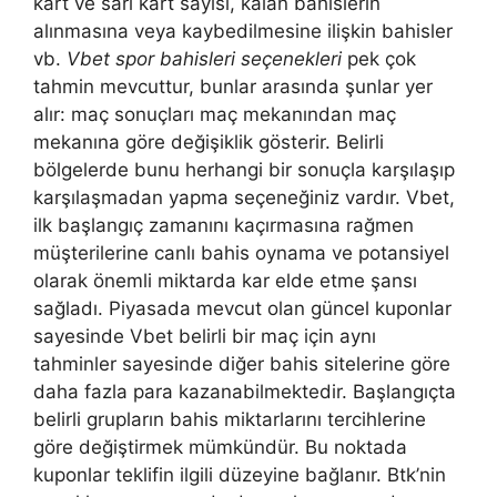
kart ve sarı kart sayısı, kalan bahislerin
alınmasına veya kaybedilmesine ilişkin bahisler
vb.
Vbet spor bahisleri seçenekleri
pek çok
tahmin mevcuttur, bunlar arasında şunlar yer
alır: maç sonuçları maç mekanından maç
mekanına göre değişiklik gösterir. Belirli
bölgelerde bunu herhangi bir sonuçla karşılaşıp
karşılaşmadan yapma seçeneğiniz vardır. Vbet,
ilk başlangıç ​​zamanını kaçırmasına rağmen
müşterilerine canlı bahis oynama ve potansiyel
olarak önemli miktarda kar elde etme şansı
sağladı. Piyasada mevcut olan güncel kuponlar
sayesinde Vbet belirli bir maç için aynı
tahminler sayesinde diğer bahis sitelerine göre
daha fazla para kazanabilmektedir. Başlangıçta
belirli grupların bahis miktarlarını tercihlerine
göre değiştirmek mümkündür. Bu noktada
kuponlar teklifin ilgili düzeyine bağlanır. Btk’nin