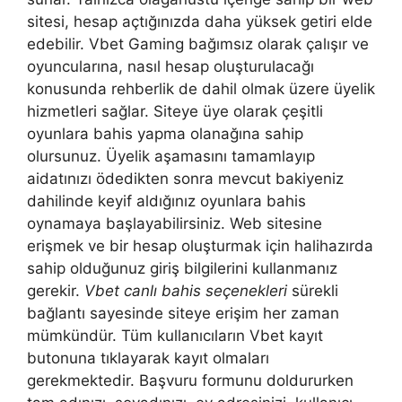
sitesi, hesap açtığınızda daha yüksek getiri elde
edebilir. Vbet Gaming bağımsız olarak çalışır ve
oyuncularına, nasıl hesap oluşturulacağı
konusunda rehberlik de dahil olmak üzere üyelik
hizmetleri sağlar. Siteye üye olarak çeşitli
oyunlara bahis yapma olanağına sahip
olursunuz. Üyelik aşamasını tamamlayıp
aidatınızı ödedikten sonra mevcut bakiyeniz
dahilinde keyif aldığınız oyunlara bahis
oynamaya başlayabilirsiniz. Web sitesine
erişmek ve bir hesap oluşturmak için halihazırda
sahip olduğunuz giriş bilgilerini kullanmanız
gerekir.
Vbet canlı bahis seçenekleri
sürekli
bağlantı sayesinde siteye erişim her zaman
mümkündür. Tüm kullanıcıların Vbet kayıt
butonuna tıklayarak kayıt olmaları
gerekmektedir. Başvuru formunu doldururken