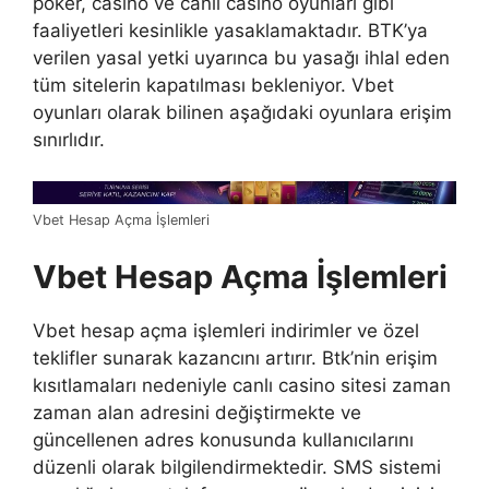
poker, casino ve canlı casino oyunları gibi
faaliyetleri kesinlikle yasaklamaktadır. BTK’ya
verilen yasal yetki uyarınca bu yasağı ihlal eden
tüm sitelerin kapatılması bekleniyor. Vbet
oyunları olarak bilinen aşağıdaki oyunlara erişim
sınırlıdır.
Vbet Hesap Açma İşlemleri
Vbet Hesap Açma İşlemleri
Vbet hesap açma işlemleri indirimler ve özel
teklifler sunarak kazancını artırır. Btk’nin erişim
kısıtlamaları nedeniyle canlı casino sitesi zaman
zaman alan adresini değiştirmekte ve
güncellenen adres konusunda kullanıcılarını
düzenli olarak bilgilendirmektedir. SMS sistemi