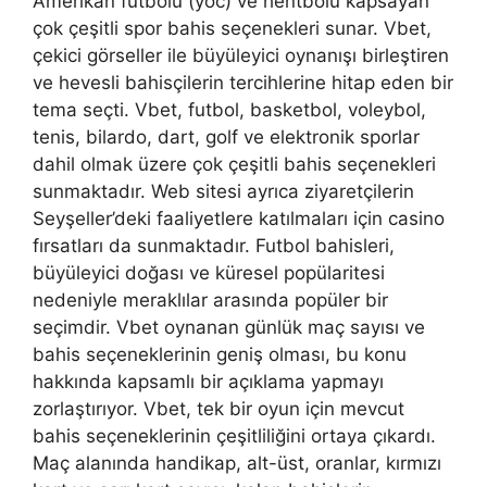
Amerikan futbolu (yoc) ve hentbolu kapsayan
çok çeşitli spor bahis seçenekleri sunar. Vbet,
çekici görseller ile büyüleyici oynanışı birleştiren
ve hevesli bahisçilerin tercihlerine hitap eden bir
tema seçti. Vbet, futbol, ​​basketbol, ​​voleybol,
tenis, bilardo, dart, golf ve elektronik sporlar
dahil olmak üzere çok çeşitli bahis seçenekleri
sunmaktadır. Web sitesi ayrıca ziyaretçilerin
Seyşeller’deki faaliyetlere katılmaları için casino
fırsatları da sunmaktadır. Futbol bahisleri,
büyüleyici doğası ve küresel popülaritesi
nedeniyle meraklılar arasında popüler bir
seçimdir. Vbet oynanan günlük maç sayısı ve
bahis seçeneklerinin geniş olması, bu konu
hakkında kapsamlı bir açıklama yapmayı
zorlaştırıyor. Vbet, tek bir oyun için mevcut
bahis seçeneklerinin çeşitliliğini ortaya çıkardı.
Maç alanında handikap, alt-üst, oranlar, kırmızı