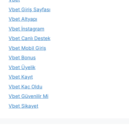
Vbet Giriş Sayfası
Vbet Altyapı
Vbet İnstagram
Vbet Canlı Destek
Vbet Mobil Giriş
Vbet Bonus
Vbet Üyelik
Vbet Kayıt
Vbet Kaç Oldu
Vbet Güvenilir Mi
Vbet Şikayet