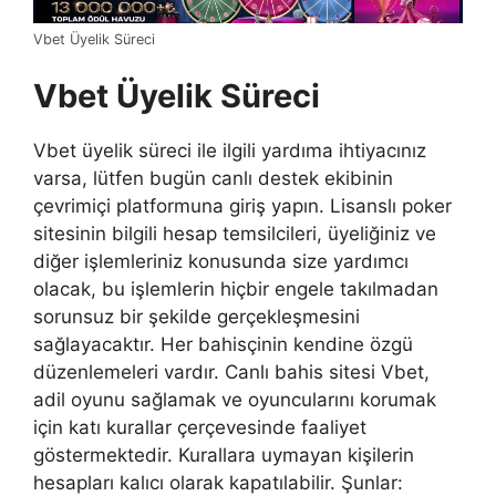
Vbet Üyelik Süreci
Vbet Üyelik Süreci
Vbet üyelik süreci ile ilgili yardıma ihtiyacınız
varsa, lütfen bugün canlı destek ekibinin
çevrimiçi platformuna giriş yapın. Lisanslı poker
sitesinin bilgili hesap temsilcileri, üyeliğiniz ve
diğer işlemleriniz konusunda size yardımcı
olacak, bu işlemlerin hiçbir engele takılmadan
sorunsuz bir şekilde gerçekleşmesini
sağlayacaktır. Her bahisçinin kendine özgü
düzenlemeleri vardır. Canlı bahis sitesi Vbet,
adil oyunu sağlamak ve oyuncularını korumak
için katı kurallar çerçevesinde faaliyet
göstermektedir. Kurallara uymayan kişilerin
hesapları kalıcı olarak kapatılabilir. Şunlar: