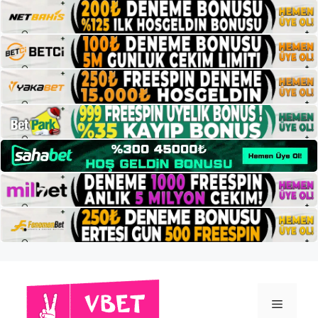
İçeriğe
atla
Menü