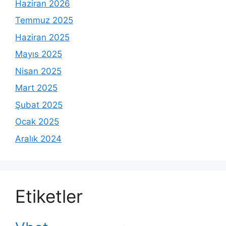
Haziran 2026
Temmuz 2025
Haziran 2025
Mayıs 2025
Nisan 2025
Mart 2025
Şubat 2025
Ocak 2025
Aralık 2024
Etiketler