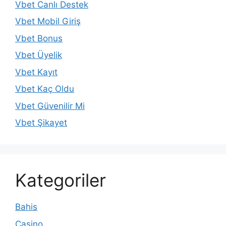
Vbet Canlı Destek
Vbet Mobil Giriş
Vbet Bonus
Vbet Üyelik
Vbet Kayıt
Vbet Kaç Oldu
Vbet Güvenilir Mi
Vbet Şikayet
Kategoriler
Bahis
Casino