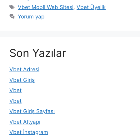
Etiketler
Vbet Mobil Web Sitesi
,
Vbet Üyelik
Yorum yap
Son Yazılar
Vbet Adresi
Vbet Giriş
Vbet
Vbet
Vbet Giriş Sayfası
Vbet Altyapı
Vbet İnstagram