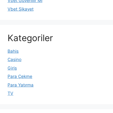
Vbet Güvenilir Mi
Vbet Şikayet
Kategoriler
Bahis
Casino
Giriş
Para Çekme
Para Yatırma
TV