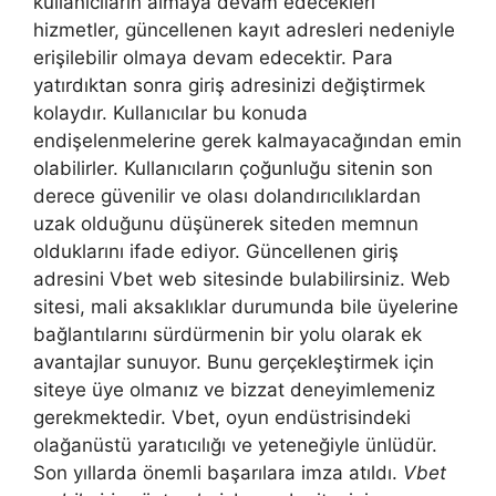
kullanıcıların almaya devam edecekleri
hizmetler, güncellenen kayıt adresleri nedeniyle
erişilebilir olmaya devam edecektir. Para
yatırdıktan sonra giriş adresinizi değiştirmek
kolaydır. Kullanıcılar bu konuda
endişelenmelerine gerek kalmayacağından emin
olabilirler. Kullanıcıların çoğunluğu sitenin son
derece güvenilir ve olası dolandırıcılıklardan
uzak olduğunu düşünerek siteden memnun
olduklarını ifade ediyor. Güncellenen giriş
adresini Vbet web sitesinde bulabilirsiniz. Web
sitesi, mali aksaklıklar durumunda bile üyelerine
bağlantılarını sürdürmenin bir yolu olarak ek
avantajlar sunuyor. Bunu gerçekleştirmek için
siteye üye olmanız ve bizzat deneyimlemeniz
gerekmektedir. Vbet, oyun endüstrisindeki
olağanüstü yaratıcılığı ve yeteneğiyle ünlüdür.
Son yıllarda önemli başarılara imza atıldı.
Vbet