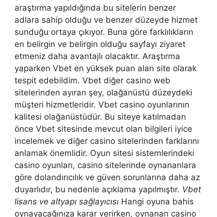
araştırma yapıldığında bu sitelerin benzer
adlara sahip olduğu ve benzer düzeyde hizmet
sunduğu ortaya çıkıyor. Buna göre farklılıkların
en belirgin ve belirgin olduğu sayfayı ziyaret
etmeniz daha avantajlı olacaktır. Araştırma
yaparken Vbet en yüksek puan alan site olarak
tespit edebildim. Vbet diğer casino web
sitelerinden ayıran şey, olağanüstü düzeydeki
müşteri hizmetleridir. Vbet casino oyunlarının
kalitesi olağanüstüdür. Bu siteye katılmadan
önce Vbet sitesinde mevcut olan bilgileri iyice
incelemek ve diğer casino sitelerinden farklarını
anlamak önemlidir. Oyun sitesi sistemlerindeki
casino oyunları, casino sitelerinde oynananlara
göre dolandırıcılık ve güven sorunlarına daha az
duyarlıdır, bu nedenle açıklama yapılmıştır.
Vbet
lisans ve altyapı sağlayıcısı
Hangi oyuna bahis
oynayacağınıza karar verirken, oynanan casino