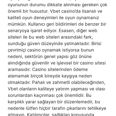
oyununun durumu dikkate alınması gereken çok
önemli bir husustur. Vbet casino’da lisanslı ve
kaliteli oyun deneyimleri ile oyun oynamanız
mümkün. Kullanıcı geri bildirimleri de benzer bir
senaryoya işaret ediyor. Esasen, diğer web
siteleri ile bu web siteleri arasındaki fark,
sunduğu güven düzeyinde yatmaktadır. Birisi
çevrimiçi casino oynamak istiyorsa bunun
nedeni, sektörün genel yapısı göz önüne
alındığında güvenilir ve işlevsel bir casino sitesi
aramasıdır. Casino sitelerinden ödeme
alamamak birçok bireyde kaygıya neden
olmaktadır. Pahalı ve zahmetli olabileceğinden,
Vbet olanların kaliteye yatırım yapması ve olası
sorunlardan kaçınması çok önemlidir. Bu
karşılıklı yarar sağlayan bir düzenlemedir, bu
nedenle lütfen hiçbir tarafın çıkarlarını tehlikeye
atmayın. Katılımcılar, sağlıkları konusunda