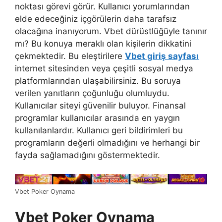
noktası görevi görür. Kullanıcı yorumlarından
elde edeceğiniz içgörülerin daha tarafsız
olacağına inanıyorum. Vbet dürüstlüğüyle tanınır
mı? Bu konuya meraklı olan kişilerin dikkatini
çekmektedir. Bu eleştirilere
Vbet giriş sayfası
internet sitesinden veya çeşitli sosyal medya
platformlarından ulaşabilirsiniz. Bu soruya
verilen yanıtların çoğunluğu olumluydu.
Kullanıcılar siteyi güvenilir buluyor. Finansal
programlar kullanıcılar arasında en yaygın
kullanılanlardır. Kullanıcı geri bildirimleri bu
programların değerli olmadığını ve herhangi bir
fayda sağlamadığını göstermektedir.
Vbet Poker Oynama
Vbet Poker Oynama