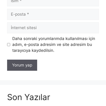
E-
posta
İnternet
sitesi
Daha sonraki yorumlarımda kullanılması için
adım, e-posta adresim ve site adresim bu
tarayıcıya kaydedilsin.
Son Yazılar