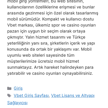
mobil giriş yöntemleri
, bu web sitesinin,
kullanıcılarının özelliklerine erişmesi ve bunlar
arasında gezinmesi için özel olarak tasarlanmış
mobil sürümüdür. Kompakt ve kullanıcı dostu
Vbet markası, ülkemiz spor ve casino oyunları
pazarı için uygun bir seçim olarak ortaya
çıkmıştır. Yalın hizmet tasarımı ve Türkçe
yeterliliğinin yanı sıra, şirketlerin içerik ve yapı
konusunda da ortak bir yaklaşımı var. Mobil
uyumlu web siteleri sayesinde tüm
müşterilerimize ücretsiz mobil hizmet
sunmaktayız. Artık hareket halindeyken para
yatırabilir ve casino oyunları oynayabilirsiniz.
Kategoriler
Giriş
Etiketler
Vbet Giriş Sayfası
,
Vbet Lisans ve Altyapı
Sağlayıcısı