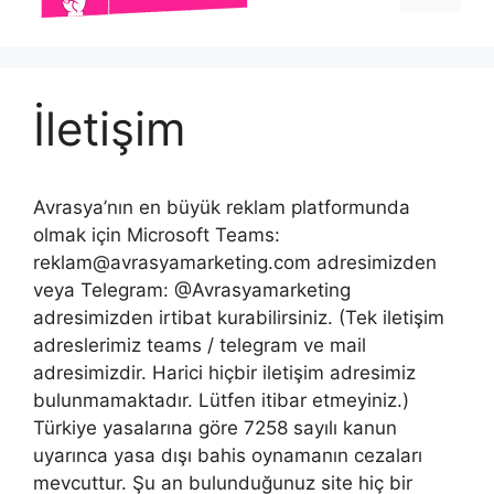
İletişim
Avrasya’nın en büyük reklam platformunda
olmak için Microsoft Teams:
reklam@avrasyamarketing.com
adresimizden
veya Telegram: @Avrasyamarketing
adresimizden irtibat kurabilirsiniz. (Tek iletişim
adreslerimiz teams / telegram ve mail
adresimizdir. Harici hiçbir iletişim adresimiz
bulunmamaktadır. Lütfen itibar etmeyiniz.)
Türkiye yasalarına göre 7258 sayılı kanun
uyarınca yasa dışı bahis oynamanın cezaları
mevcuttur. Şu an bulunduğunuz site hiç bir