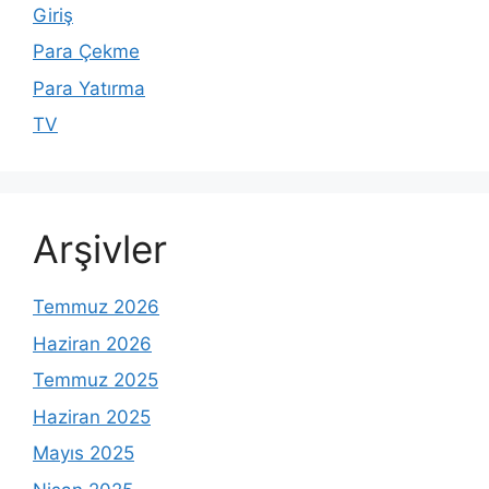
Giriş
Para Çekme
Para Yatırma
TV
Arşivler
Temmuz 2026
Haziran 2026
Temmuz 2025
Haziran 2025
Mayıs 2025