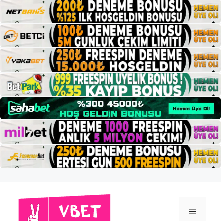
İçeriğe
atla
Menü