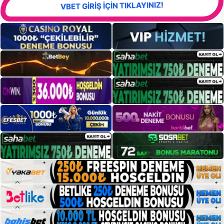
VBET GİRİŞ İÇİN TIKLAYINIZ!