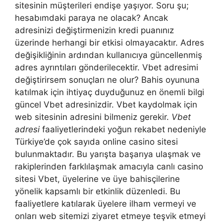
sitesinin müşterileri endişe yaşıyor. Soru şu;
hesabımdaki paraya ne olacak? Ancak
adresinizi değiştirmenizin kredi puanınız
üzerinde herhangi bir etkisi olmayacaktır. Adres
değişikliğinin ardından kullanıcıya güncellenmiş
adres ayrıntıları gönderilecektir. Vbet adresimi
değiştirirsem sonuçları ne olur? Bahis oyununa
katılmak için ihtiyaç duyduğunuz en önemli bilgi
güncel Vbet adresinizdir. Vbet kaydolmak için
web sitesinin adresini bilmeniz gerekir.
Vbet
adresi
faaliyetlerindeki yoğun rekabet nedeniyle
Türkiye’de çok sayıda online casino sitesi
bulunmaktadır. Bu yarışta başarıya ulaşmak ve
rakiplerinden farklılaşmak amacıyla canlı casino
sitesi Vbet, üyelerine ve üye bahisçilerine
yönelik kapsamlı bir etkinlik düzenledi. Bu
faaliyetlere katılarak üyelere ilham vermeyi ve
onları web sitemizi ziyaret etmeye teşvik etmeyi