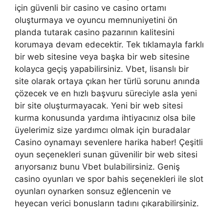
için güvenli bir casino ve casino ortamı
oluşturmaya ve oyuncu memnuniyetini ön
planda tutarak casino pazarının kalitesini
korumaya devam edecektir. Tek tıklamayla farklı
bir web sitesine veya başka bir web sitesine
kolayca geçiş yapabilirsiniz. Vbet, lisanslı bir
site olarak ortaya çıkan her türlü sorunu anında
çözecek ve en hızlı başvuru süreciyle asla yeni
bir site oluşturmayacak. Yeni bir web sitesi
kurma konusunda yardıma ihtiyacınız olsa bile
üyelerimiz size yardımcı olmak için buradalar
Casino oynamayı sevenlere harika haber! Çeşitli
oyun seçenekleri sunan güvenilir bir web sitesi
arıyorsanız bunu Vbet bulabilirsiniz. Geniş
casino oyunları ve spor bahis seçenekleri ile slot
oyunları oynarken sonsuz eğlencenin ve
heyecan verici bonusların tadını çıkarabilirsiniz.