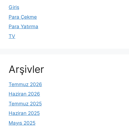
Giriş
Para Çekme
Para Yatırma
TV
Arşivler
Temmuz 2026
Haziran 2026
Temmuz 2025
Haziran 2025
Mayıs 2025