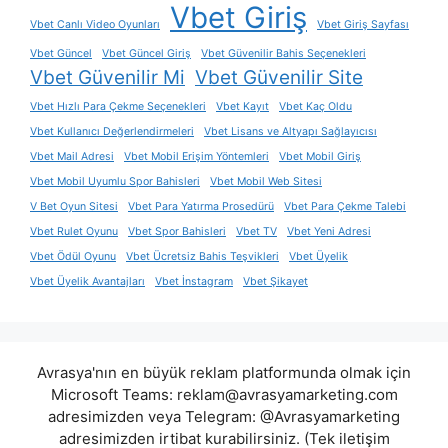
Vbet Giriş
Vbet Canlı Video Oyunları
Vbet Giriş Sayfası
Vbet Güncel
Vbet Güncel Giriş
Vbet Güvenilir Bahis Seçenekleri
Vbet Güvenilir Mi
Vbet Güvenilir Site
Vbet Hızlı Para Çekme Seçenekleri
Vbet Kayıt
Vbet Kaç Oldu
Vbet Kullanıcı Değerlendirmeleri
Vbet Lisans ve Altyapı Sağlayıcısı
Vbet Mail Adresi
Vbet Mobil Erişim Yöntemleri
Vbet Mobil Giriş
Vbet Mobil Uyumlu Spor Bahisleri
Vbet Mobil Web Sitesi
V Bet Oyun Sitesi
Vbet Para Yatırma Prosedürü
Vbet Para Çekme Talebi
Vbet Rulet Oyunu
Vbet Spor Bahisleri
Vbet TV
Vbet Yeni Adresi
Vbet Ödül Oyunu
Vbet Ücretsiz Bahis Teşvikleri
Vbet Üyelik
Vbet Üyelik Avantajları
Vbet İnstagram
Vbet Şikayet
Avrasya'nın en büyük reklam platformunda olmak için
Microsoft Teams:
reklam@avrasyamarketing.com
adresimizden veya Telegram: @Avrasyamarketing
adresimizden irtibat kurabilirsiniz. (Tek iletişim