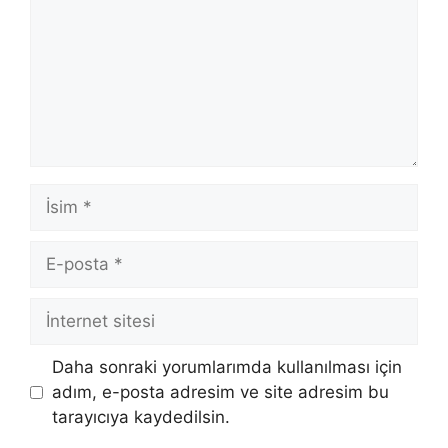
İsim
E-
posta
İnternet
sitesi
Daha sonraki yorumlarımda kullanılması için
adım, e-posta adresim ve site adresim bu
tarayıcıya kaydedilsin.