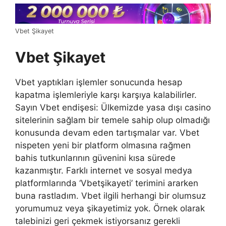
Vbet Şikayet
Vbet Şikayet
Vbet yaptıkları işlemler sonucunda hesap
kapatma işlemleriyle karşı karşıya kalabilirler.
Sayın Vbet endişesi: Ülkemizde yasa dışı casino
sitelerinin sağlam bir temele sahip olup olmadığı
konusunda devam eden tartışmalar var. Vbet
nispeten yeni bir platform olmasına rağmen
bahis tutkunlarının güvenini kısa sürede
kazanmıştır. Farklı internet ve sosyal medya
platformlarında ‘Vbetşikayeti’ terimini ararken
buna rastladım. Vbet ilgili herhangi bir olumsuz
yorumumuz veya şikayetimiz yok. Örnek olarak
talebinizi geri çekmek istiyorsanız gerekli