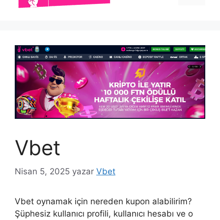
Vbet
Nisan 5, 2025
yazar
Vbet
Vbet oynamak için nereden kupon alabilirim?
Şüphesiz kullanıcı profili, kullanıcı hesabı ve o