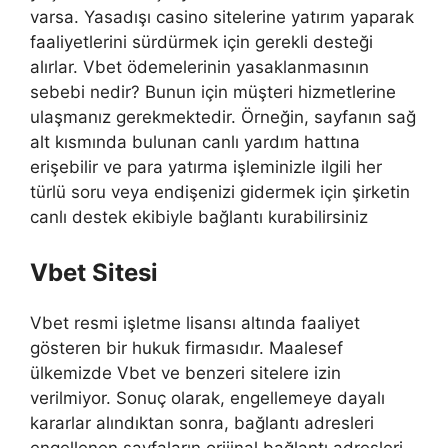
varsa. Yasadışı casino sitelerine yatırım yaparak
faaliyetlerini sürdürmek için gerekli desteği
alırlar. Vbet ödemelerinin yasaklanmasının
sebebi nedir? Bunun için müşteri hizmetlerine
ulaşmanız gerekmektedir. Örneğin, sayfanın sağ
alt kısmında bulunan canlı yardım hattına
erişebilir ve para yatırma işleminizle ilgili her
türlü soru veya endişenizi gidermek için şirketin
canlı destek ekibiyle bağlantı kurabilirsiniz
Vbet Sitesi
Vbet resmi işletme lisansı altında faaliyet
gösteren bir hukuk firmasıdır. Maalesef
ülkemizde Vbet ve benzeri sitelere izin
verilmiyor. Sonuç olarak, engellemeye dayalı
kararlar alındıktan sonra, bağlantı adresleri