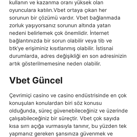
kullanın ve kazanma oranı yüksek olan
oyunculara katılın.Vbet ortaya çıkan her
sorunun bir çözümü vardır. Vbet bağlanmada
zorluk yaşıyorsanız sorunun altında yatan
nedeni belirlemek çok önemlidir. İnternet
bağlantınızda bir sorun olabilir veya tib ve
btk’ye erişiminiz kısıtlanmış olabilir. İstisnai
durumlarda, adres değişikliği en son adresinizin
artık gösterilmemesine neden olabilir.
Vbet Güncel
Çevrimiçi casino ve casino endüstrisinde en çok
konuşulan konulardan biri söz konusu
olduğunda, süreç güvenebileceğiniz ve üzerinde
çalışabileceğiniz bir süreçtir. Vbet çok sayıda
kısa sırrı açığa vurmasıyla tanınır, bu yüzden tek
yapmanız gereken şansınıza güvenmek ve