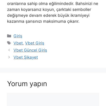
oranlarına sahip olma eğilimindedir. Bahsinizi ne
zaman koyarsanız koyun, çarktaki semboller
değişmeye devam ederek büyük ikramiyeyi
kazanma şansınızı maksimuma çıkarır.
Kategoriler
Giriş
Etiketler
Vbet
,
Vbet Giriş
Vbet Güncel Giriş
Vbet Şikayet
Yorum yapın
Yorum